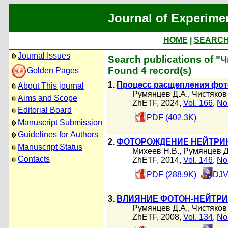
Journal of Experime
HOME
|
SEARC
Journal Issues
Search publications of "
Found 4 record(s)
Golden Pages
1.
Процесс расщепления фото
About This journal
Румянцев Д.А.
,
Чистяков
Aims and Scope
ZhETF, 2024,
Vol. 166
,
No
Editorial Board
PDF (402.3K)
Manuscript Submission
Guidelines for Authors
2.
ФОТОРОЖДЕНИЕ НЕЙТРИН
Manuscript Status
Михеев Н.В.
,
Румянцев Д
Contacts
ZhETF, 2014,
Vol. 146
,
No
PDF (288.9K)
DJV
3.
ВЛИЯНИЕ ФОТОН-НЕЙТР
Румянцев Д.А.
,
Чистяков
ZhETF, 2008,
Vol. 134
,
No