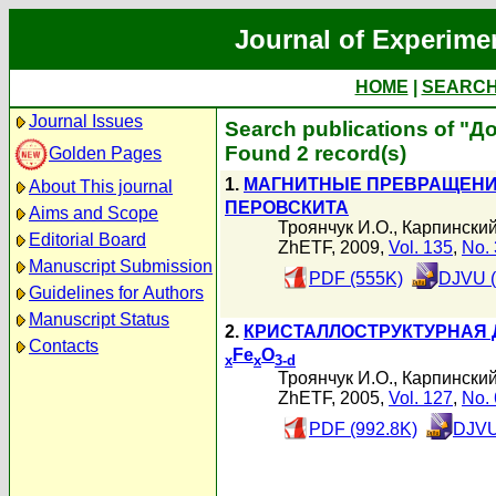
Journal of Experime
HOME
|
SEARC
Journal Issues
Search publications of "Д
Found 2 record(s)
Golden Pages
1.
МАГНИТНЫЕ ПРЕВРАЩЕНИЯ
About This journal
ПЕРОВСКИТА
Aims and Scope
Троянчук И.О.
,
Карпинский
Editorial Board
ZhETF, 2009,
Vol. 135
,
No. 
Manuscript Submission
PDF (555K)
DJVU (
Guidelines for Authors
Manuscript Status
2.
КРИСТАЛЛОСТРУКТУРНАЯ 
Contacts
Fe
O
x
x
3-d
Троянчук И.О.
,
Карпинский
ZhETF, 2005,
Vol. 127
,
No. 
PDF (992.8K)
DJVU