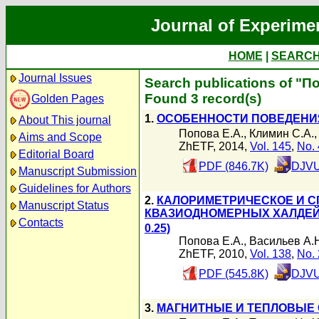
Journal of Experime
HOME
|
SEARC
Journal Issues
Search publications of "П
Found 3 record(s)
Golden Pages
1.
ОСОБЕННОСТИ ПОВЕДЕНИ
About This journal
Попова Е.А.
,
Климин С.А.
Aims and Scope
ZhETF, 2014,
Vol. 145
,
No. 
Editorial Board
PDF (846.7K)
DJVU
Manuscript Submission
Guidelines for Authors
2.
КАЛОРИМЕТРИЧЕСКОЕ И 
Manuscript Status
КВАЗИОДНОМЕРНЫХ ХАЛДЕЙ
Contacts
0.25)
Попова Е.А.
,
Васильев А.
ZhETF, 2010,
Vol. 138
,
No. 
PDF (545.8K)
DJVU
3.
МАГНИТНЫЕ И ТЕПЛОВЫЕ 