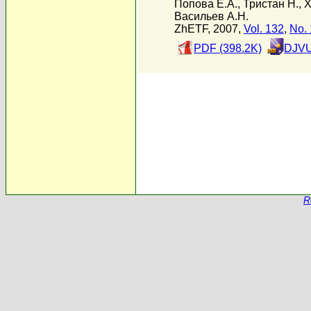
Попова Е.А.
,
Тристан Н.
,
Х
Васильев А.Н.
ZhETF, 2007,
Vol. 132
,
No. 
PDF (398.2K)
DJVU
R