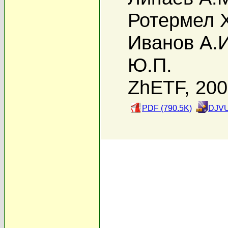
Ротермел 
Иванов А.И
Ю.П.
ZhETF, 20
PDF (790.5K)
DJVU