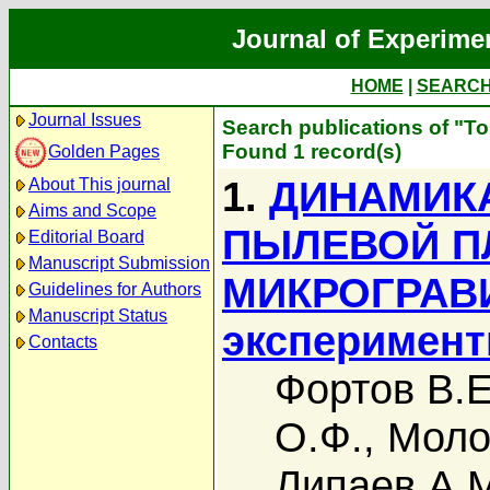
Journal of Experime
HOME
|
SEARC
Journal Issues
Search publications of "Т
Found 1 record(s)
Golden Pages
1.
ДИНАМИК
About This journal
Aims and Scope
ПЫЛЕВОЙ П
Editorial Board
Manuscript Submission
МИКРОГРАВИ
Guidelines for Authors
Manuscript Status
эксперимент
Contacts
Фортов В.Е
О.Ф.
,
Моло
Липаев А.