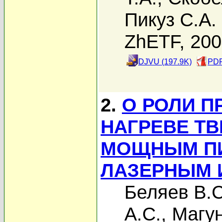
Пикуз С.А.
ZhETF, 20
DJVU (197.9K)
PDF
2.
О РОЛИ П
НАГРЕВЕ Т
МОЩНЫМ П
ЛАЗЕРНЫМ 
Беляев В.С
А.С.
,
Магун