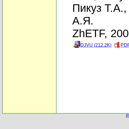
Пикуз Т.А.
А.Я.
ZhETF, 20
DJVU (212.2K)
PDF
R