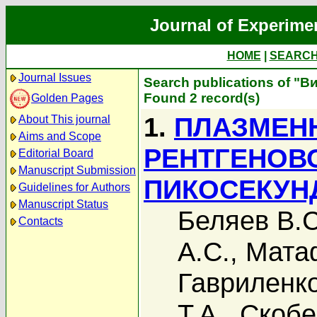
Journal of Experime
HOME
|
SEARC
Journal Issues
Search publications of "В
Found 2 record(s)
Golden Pages
1.
ПЛАЗМЕН
About This journal
Aims and Scope
РЕНТГЕНОВ
Editorial Board
Manuscript Submission
ПИКОСЕКУН
Guidelines for Authors
Manuscript Status
Беляев В.С
Contacts
А.С.
,
Мата
Гавриленко
Т.А.
,
Скобе