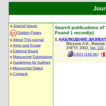
Jour
Journal Issues
Search publications of
Found 1 record(s)
Golden Pages
1.
НАБЛЮДЕНИЕ ДИЭЛЕКТ
About This journal
Магунов А.И.
,
Фаенов 
Aims and Scope
ZhETF, 2002,
Vol. 122
,
Editorial Board
DJVU (134.2K)
Manuscript Submission
Guidelines for Authors
Manuscript Status
Contacts