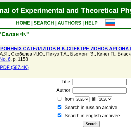
nal of Experimental and Theoretical Ph
HOME
|
SEARCH
|
AUTHORS
|
HELP
 "Салэн Ф."
РОННЫХ САТЕЛЛИТОВ В K-СПЕКТРЕ ИОНОВ АРГОНА
А.Я.
,
Скобелев И.Ю.
,
Пикуз Т.А.
,
Бьемонт Э.
,
Кинет П.
,
Бласк
No. 6
, p. 1158
PDF (587.4K)
Title
Author
from
till
Search in russian archive
Search in english archiveе