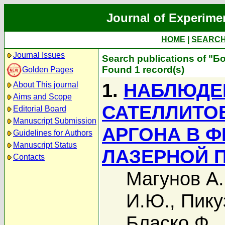
Journal of Experime
HOME
|
SEARC
Journal Issues
Search publications of "Бо
Found 1 record(s)
Golden Pages
1.
НАБЛЮДЕ
About This journal
Aims and Scope
САТЕЛЛИТОВ
Editorial Board
Manuscript Submission
АРГОНА В 
Guidelines for Authors
Manuscript Status
ЛАЗЕРНОЙ 
Contacts
Магунов А.
И.Ю.
,
Пику
Бласко Ф.