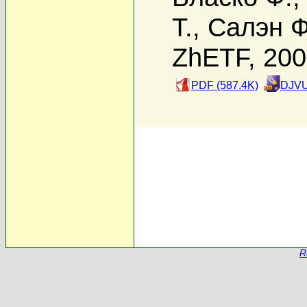
Т.
,
Салэн Ф
ZhETF, 20
PDF (587.4K)
DJVU
R