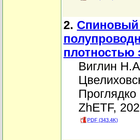
2.
Спиновый 
полупроводн
плотностью 
Виглин Н.А
Цвелиховс
Проглядко 
ZhETF, 20
PDF (343.4K)