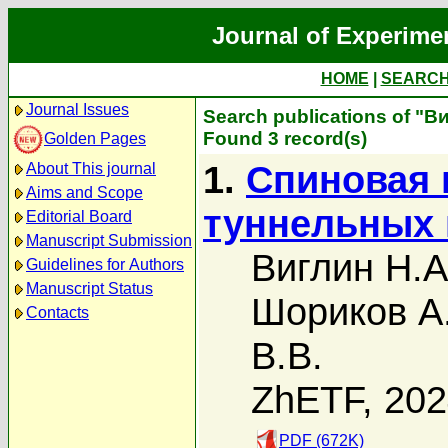
Journal of Experime
HOME
|
SEARC
Journal Issues
Search publications of "В
Found 3 record(s)
Golden Pages
1.
Спиновая 
About This journal
Aims and Scope
туннельных 
Editorial Board
Manuscript Submission
Виглин Н.А
Guidelines for Authors
Manuscript Status
Шориков А
Contacts
В.В.
ZhETF, 20
PDF (672K)