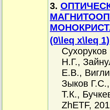
3.
ОПТИЧЕСК
МАГНИТООП
МОНОКРИСТ
(0\leq x\leq 1)
Сухоруков
Н.Г.
,
Зайну
Е.В.
,
Вигли
Зыков Г.С.
Т.К.
,
Бучке
ZhETF, 20