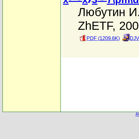
Любутин И
ZhETF, 20
PDF (1209.6K)
DJV
R