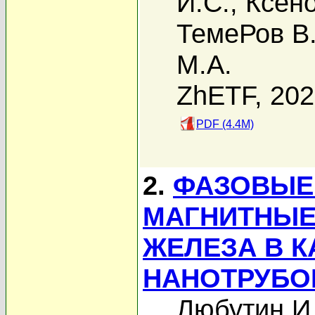
И.С.
,
Ксен
ТемеРов В.
M.A.
ZhETF, 20
PDF (4.4M)
2.
ФАЗОВЫЕ
МАГНИТНЫЕ
ЖЕЛЕЗА В 
НАНОТРУБО
Любутин И