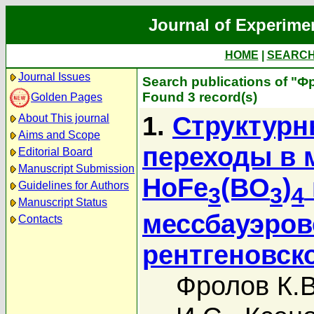
Journal of Experime
HOME
|
SEARC
Journal Issues
Search publications of "Ф
Found 3 record(s)
Golden Pages
1.
Структурн
About This journal
Aims and Scope
переходы в 
Editorial Board
Manuscript Submission
HoFe
(BO
)
Guidelines for Authors
3
3
4
Manuscript Status
мессбауэров
Contacts
рентгеновск
Фролов К.В