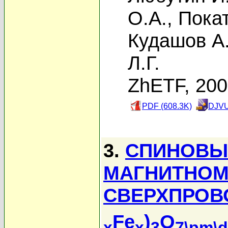
О.А.
,
Покат
Кудашов А.
Л.Г.
ZhETF, 20
PDF (608.3K)
DJVU
3.
СПИНОВЫ
МАГНИТНОМ
СВЕРХПРОВ
Fe
)
O
x
x
3
7\pm\d