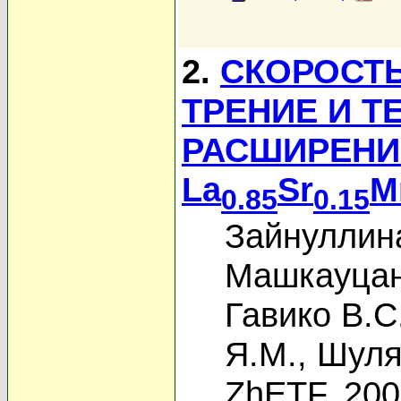
2.
СКОРОСТЬ
ТРЕНИЕ И Т
РАСШИРЕНИ
La
Sr
M
0.85
0.15
Зайнуллина
Машкауцан
Гавико В.С
Я.М.
,
Шуля
ZhETF, 20