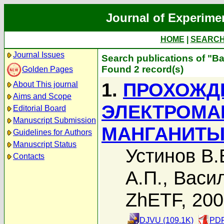
Journal of Experime
HOME
|
SEARC
Journal Issues
Search publications of "В
Found 2 record(s)
Golden Pages
1.
ПРОХОЖД
About This journal
Aims and Scope
ЭЛЕКТРОМА
Editorial Board
Manuscript Submission
МАНГАНИТЫ
Guidelines for Authors
Manuscript Status
Устинов В.
Contacts
А.П.
,
Васил
ZhETF, 20
DJVU (109.1K)
PDF