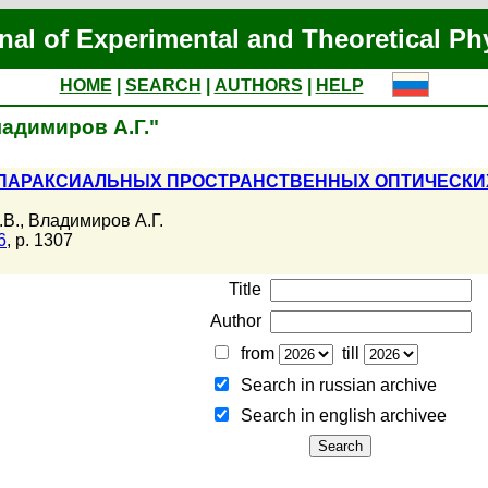
nal of Experimental and Theoretical Ph
HOME
|
SEARCH
|
AUTHORS
|
HELP
ладимиров А.Г."
ПАРАКСИАЛЬНЫХ ПРОСТРАНСТВЕННЫХ ОПТИЧЕСКИХ 
.В.
,
Владимиров А.Г.
6
, p. 1307
Title
Author
from
till
Search in russian archive
Search in english archiveе