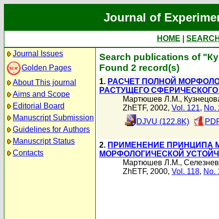
Journal of Experime
HOME
|
SEARC
Journal Issues
Search publications of "К
Found 2 record(s)
Golden Pages
1.
РАСЧЕТ ПОЛНОЙ МОРФОЛ
About This journal
РАСТУЩЕГО СФЕРИЧЕСКОГО
Aims and Scope
Мартюшев Л.М.
,
Кузнецов
Editorial Board
ZhETF, 2002,
Vol. 121
,
No. 
Manuscript Submission
DJVU (122.8K)
PDF
Guidelines for Authors
Manuscript Status
2.
ПРИМЕНЕНИЕ ПРИНЦИПА 
Contacts
МОРФОЛОГИЧЕСКОЙ УСТОЙЧ
Мартюшев Л.М.
,
Селезнев
ZhETF, 2000,
Vol. 118
,
No. 