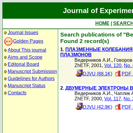
Journal of Experime
HOME
|
SEARC
Journal Issues
Search publications of "В
Found 2 record(s)
Golden Pages
1.
ПЛАЗМЕННЫЕ КОЛЕБАНИЯ 
About This journal
ПЛАЗМОНОВ
Aims and Scope
Ведерников А.И.
,
Говоров
Editorial Board
ZhETF, 2001,
Vol. 120
,
No. 
Manuscript Submission
DJVU (88.1K)
PDF 
Guidelines for Authors
Manuscript Status
2.
ДВУМЕРНЫЕ ЭЛЕКТРОНЫ 
Contacts
Ведерников А.И.
,
Чаплик А
ZhETF, 2000,
Vol. 117
,
No. 
DJVU (42.9K)
PDF 