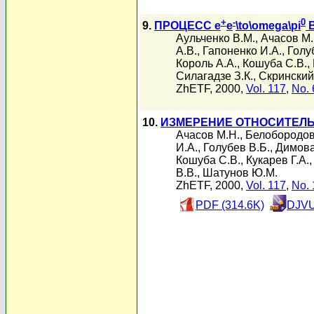
+
-
0
9.
ПРОЦЕСС e
e
\to\omega\pi
В
Аульченко В.М.
,
Ачасов М.
А.В.
,
Гапоненко И.А.
,
Голу
Король А.А.
,
Кошуба С.В.
,
Силагадзе З.К.
,
Скринский
ZhETF, 2000,
Vol. 117
,
No. 
10.
ИЗМЕРЕНИЕ ОТНОСИТЕЛЬ
Ачасов М.Н.
,
Белобородов
И.А.
,
Голубев В.Б.
,
Димова
Кошуба С.В.
,
Кукарев Г.А.
В.В.
,
Шатунов Ю.М.
ZhETF, 2000,
Vol. 117
,
No. 
PDF (314.6K)
DJVU