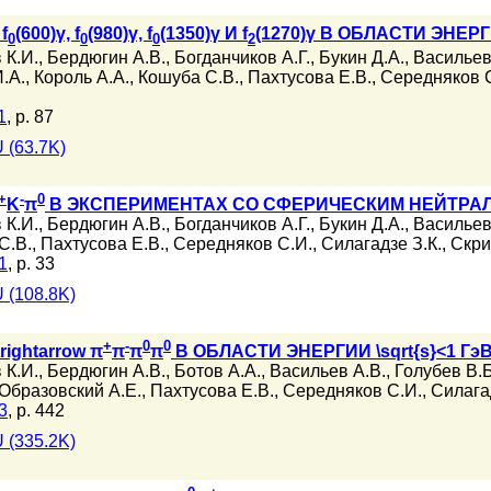
f
(600)γ, f
(980)γ, f
(1350)γ И f
(1270)γ В ОБЛАСТИ ЭНЕРГИ
0
0
0
2
 К.И.
,
Бердюгин А.В.
,
Богданчиков А.Г.
,
Букин Д.А.
,
Васильев
.А.
,
Король А.А.
,
Кошуба С.В.
,
Пахтусова Е.В.
,
Середняков 
1
, p. 87
 (63.7K)
+
-
0
K
π
В ЭКСПЕРИМЕНТАХ СО СФЕРИЧЕСКИМ НЕЙТРАЛ
 К.И.
,
Бердюгин А.В.
,
Богданчиков А.Г.
,
Букин Д.А.
,
Васильев
С.В.
,
Пахтусова Е.В.
,
Середняков С.И.
,
Силагадзе З.К.
,
Скри
1
, p. 33
 (108.8K)
+
-
0
0
rightarrow π
π
π
π
В ОБЛАСТИ ЭНЕРГИИ \sqrt{s}<1
 К.И.
,
Бердюгин А.В.
,
Ботов А.А.
,
Васильев А.В.
,
Голубев В.Б
Образовский А.Е.
,
Пахтусова Е.В.
,
Середняков С.И.
,
Силагад
3
, p. 442
 (335.2K)