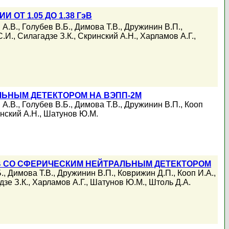
И ОТ 1.05 ДО 1.38 ГэВ
 А.В.
,
Голубев В.Б.
,
Димова Т.В.
,
Дружинин В.П.
,
С.И.
,
Силагадзе З.К.
,
Скринский А.Н.
,
Харламов А.Г.
,
ЬНЫМ ДЕТЕКТОРОМ НА ВЭПП-2М
 А.В.
,
Голубев В.Б.
,
Димова Т.В.
,
Дружинин В.П.
,
Кооп
нский А.Н.
,
Шатунов Ю.М.
 ГэВ СО СФЕРИЧЕСКИМ НЕЙТРАЛЬНЫМ ДЕТЕКТОРОМ
.
,
Димова Т.В.
,
Дружинин В.П.
,
Коврижин Д.П.
,
Кооп И.А.
,
зе З.К.
,
Харламов А.Г.
,
Шатунов Ю.М.
,
Штоль Д.А.