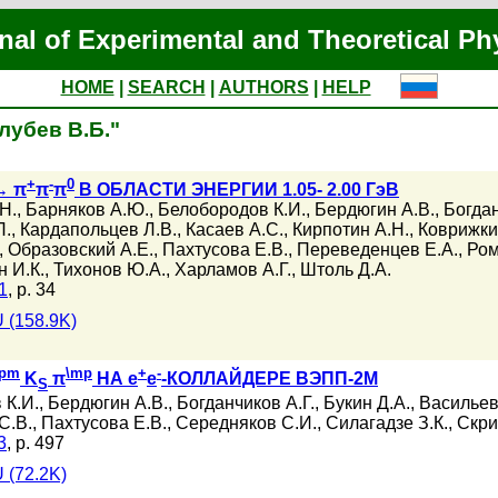
nal of Experimental and Theoretical Ph
HOME
|
SEARCH
|
AUTHORS
|
HELP
олубев В.Б."
+
-
0
→ π
π
π
В ОБЛАСТИ ЭНЕРГИИ 1.05- 2.00 ГэВ
Н.
,
Барняков А.Ю.
,
Белобородов К.И.
,
Бердюгин А.В.
,
Богдан
П.
,
Кардапольцев Л.В.
,
Касаев А.С.
,
Кирпотин А.Н.
,
Коврижки
,
Образовский А.Е.
,
Пахтусова Е.В.
,
Переведенцев Е.А.
,
Ром
 И.К.
,
Тихонов Ю.А.
,
Харламов А.Г.
,
Штоль Д.А.
1
, p. 34
 (158.9K)
\pm
\mp
+
-
K
π
НА e
e
-КОЛЛАЙДЕРЕ ВЭПП-2М
S
 К.И.
,
Бердюгин А.В.
,
Богданчиков А.Г.
,
Букин Д.А.
,
Васильев
С.В.
,
Пахтусова Е.В.
,
Середняков С.И.
,
Силагадзе З.К.
,
Скри
3
, p. 497
 (72.2K)