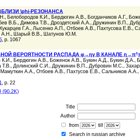
БЛИЗИ \phi-РЕЗОНАНСА
Н.
,
Белобородов К.И.
,
Бердюгин А.В.
,
Богданчиков А.Г.
,
Боже
бев В.Б.
,
Димова Т.В.
,
Дроздетский А.А.
,
Дружинин В.П.
,
Дуб
Кукарцев Г.А.
,
Лысенко А.П.
,
Отбоев А.В.
,
Пахтусова Е.В.
,
Са
 А.Н.
,
Шарый В.В.
,
Шатунов Ю.М.
6
, p. 1067
+
НОЙ ВЕРОЯТНОСТИ РАСПАДА φ→ηγ В КАНАЛЕ η→π
 К.И.
,
Бердюгин А.В.
,
Боженок А.В.
,
Букин А.Д.
,
Букин Д.А.
,
Б
 Т.В.
,
Долинский С.И.
,
Дружинин В.П.
,
Дубровин М.С.
,
Захар
,
Мамуткин А.А.
,
Отбоев А.В.
,
Пахтусов Е.В.
,
Сальников А.А.
,
1
, p. 22
 (90.2K)
Title
Author
from
till
Search in russian archive