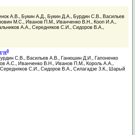
нок А.В.
,
Букин А.Д.
,
Букин Д.А.
,
Бурдин С.В.
,
Васильев
ровин М.С.
,
Иванов П.М.
,
Иванченко В.Н.
,
Кооп И.А.
,
льников А.А.
,
Середняков С.И.
,
Сидоров В.А.
,
-
0
π
π
урдин С.В.
,
Васильев А.В.
,
Ганюшин Д.И.
,
Гапоненко
ов А.С.
,
Иванченко В.Н.
,
Иванов П.М.
,
Король А.А.
,
Середняков С.И.
,
Сидоров В.А.
,
Силагадзе З.К.
,
Шарый