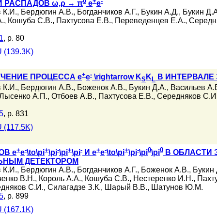
0
+
-
 РАСПАДОВ ω,ρ → π
e
e
 К.И.
,
Бердюгин А.В.
,
Богданчиков А.Г.
,
Букин А.Д.
,
Букин Д.А
А.
,
Кошуба С.В.
,
Пахтусова Е.В.
,
Переведенцев Е.А.
,
Середн
1
, p. 80
 (139.3K)
+
-
ЧЕНИЕ ПРОЦЕССА e
e
\rightarrow K
K
В ИНТЕРВАЛЕ ЭН
S
L
 К.И.
,
Бердюгин А.В.
,
Боженок А.В.
,
Букин Д.А.
,
Васильев А.
Лысенко А.П.
,
Отбоев А.В.
,
Пахтусова Е.В.
,
Середняков С.И
5
, p. 831
 (117.5K)
+
-
+
-
+
-
+
-
+
-
0
0
ОВ e
e
\to\pi
\pi
\pi
\pi
И e
e
\to\pi
\pi
\pi
\pi
В ОБЛАСТИ ЭН
ЬНЫМ ДЕТЕКТОРОМ
 К.И.
,
Бердюгин А.В.
,
Богданчиков А.Г.
,
Боженок А.В.
,
Букин 
енко В.Н.
,
Король А.А.
,
Кошуба С.В.
,
Нестеренко И.Н.
,
Пахту
дняков С.И.
,
Силагадзе З.К.
,
Шарый В.В.
,
Шатунов Ю.М.
5
, p. 899
 (167.1K)