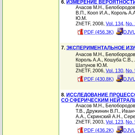
6.
ИЗМЕРЕНИЕ ВЕРОЯТНОСТИ
Ачасов М.Н.
,
Белобородов
В.П.
,
Кооп И.А.
,
Король А.
Ю.М.
ZhETF, 2008,
Vol. 134
,
No. 
PDF (456.3K)
DJVU
7.
ЭКСПЕРИМЕНТАЛЬНОЕ ИЗУ
Ачасов М.Н.
,
Белобородов
Король А.А.
,
Кошуба С.В.
,
Шатунов Ю.М.
ZhETF, 2006,
Vol. 130
,
No. 
PDF (430.8K)
DJVU
8.
ИССЛЕДОВАНИЕ ПРОЦЕСС
СО СФЕРИЧЕСКИМ НЕЙТРАЛ
Ачасов М.Н.
,
Белобородов
Т.В.
,
Дружинин В.П.
,
Иванч
А.А.
,
Скринский А.Н.
,
Сере
ZhETF, 2003,
Vol. 123
,
No. 
PDF (436.2K)
DJVU