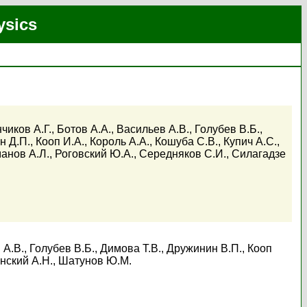
ysics
чиков А.Г.
,
Ботов А.А.
,
Васильев А.В.
,
Голубев В.Б.
,
н Д.П.
,
Кооп И.А.
,
Король А.А.
,
Кошуба С.В.
,
Купич А.С.
,
анов А.Л.
,
Роговский Ю.А.
,
Середняков С.И.
,
Силагадзе
 А.В.
,
Голубев В.Б.
,
Димова Т.В.
,
Дружинин В.П.
,
Кооп
нский А.Н.
,
Шатунов Ю.М.