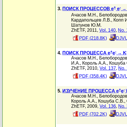
+
-
3.
ПОИСК ПРОЦЕССОВ e
e
→ 
Ачасов М.Н.
,
Белобородов
Кардапольцев Л.В.
,
Копп И
Шатунов Ю.М.
ZhETF, 2011,
Vol. 140
,
No. 
PDF (218.8K)
DJVU
+
-
4.
ПОИСК ПРОЦЕССА e
e
→ K
Ачасов М.Н.
,
Белобородов
И.А.
,
Король А.А.
,
Кошуба 
ZhETF, 2010,
Vol. 137
,
No. 
PDF (358.4K)
DJVU
+
-
5.
ИЗУЧЕНИЕ ПРОЦЕССА e
e
\
Ачасов М.Н.
,
Белобородов
Король А.А.
,
Кошуба С.В.
,
ZhETF, 2009,
Vol. 136
,
No. 
PDF (702.2K)
DJVU