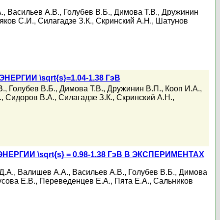
.
,
Васильев А.В.
,
Голубев В.Б.
,
Димова Т.В.
,
Дружинин
яков С.И.
,
Силагадзе З.К.
,
Скринский А.Н.
,
Шатунов
ЕРГИИ \sqrt{s}=1.04-1.38 ГэВ
В.
,
Голубев В.Б.
,
Димова Т.В.
,
Дружинин В.П.
,
Кооп И.А.
,
.
,
Сидоров В.А.
,
Силагадзе З.К.
,
Скринский А.Н.
,
ЕРГИИ \sqrt{s} = 0.98-1.38 ГэВ В ЭКСПЕРИМЕНТАХ
Д.А.
,
Валишев А.А.
,
Васильев А.В.
,
Голубев В.Б.
,
Димова
сова Е.В.
,
Переведенцев Е.А.
,
Пята Е.А.
,
Сальников