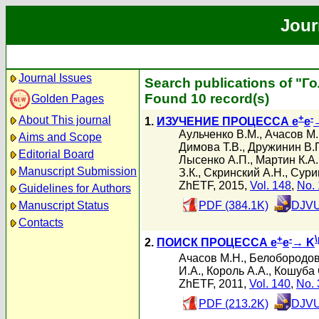
Jour
Journal Issues
Search publications of "Г
Found 10 record(s)
Golden Pages
+
-
About This journal
1.
ИЗУЧЕНИЕ ПРОЦЕССА e
e
Аульченко В.М.
,
Ачасов М.
Aims and Scope
Димова Т.В.
,
Дружинин В.
Editorial Board
Лысенко А.П.
,
Мартин К.А.
Manuscript Submission
З.К.
,
Скринский А.Н.
,
Сурин
ZhETF, 2015,
Vol. 148
,
No. 
Guidelines for Authors
Manuscript Status
PDF (384.1K)
DJVU
Contacts
+
-
2.
ПОИСК ПРОЦЕССА e
e
→ K
Ачасов М.Н.
,
Белобородов
И.А.
,
Король А.А.
,
Кошуба 
ZhETF, 2011,
Vol. 140
,
No. 
PDF (213.2K)
DJVU