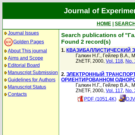
Journal of Experime
HOME
|
SEARC
Journal Issues
Search publications of "Га
Found 2 record(s)
Golden Pages
1.
КВАЗИБАЛЛИСТИЧЕСКИЙ 
About This journal
Галкин Н.Г.
,
Гейлер В.А.
,
М
Aims and Scope
ZhETF, 2000,
Vol. 118
,
No. 
Editorial Board
Manuscript Submission
2.
ЭЛЕКТРОННЫЙ ТРАНСПОРТ
Guidelines for Authors
ОРИЕНТИРОВАННОМ ОДНОРО
Галкин Н.Г.
,
Гейлер В.А.
,
М
Manuscript Status
ZhETF, 2000,
Vol. 117
,
No. 
Contacts
PDF (1051.4K)
DJV