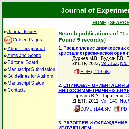
Journal of Experime
HOME
|
SEARC
Journal Issues
Search publications of "Т
Found 5 record(s)
Golden Pages
1.
Расщепление дираковских с
About This journal
кристаллографической ориен
Aims and Scope
Дурнев М.В.
,
Будкин Г.В.
,
Editorial Board
ZhETF, 2022,
Vol. 162
,
No. 
Manuscript Submission
PDF (1118.6K)
Guidelines for Authors
Manuscript Status
2.
СПИНОВАЯ ОРИЕНТАЦИЯ Э
Contacts
НИЗКОСИММЕТРИЧНЫХ КВА
Горелов В.А.
,
Тарасенко С
ZhETF, 2011,
Vol. 140
,
No. 
DJVU (144.5K)
PDF
3.
РАЗОГРЕВ И ОХЛАЖДЕНИЕ
ИЗЛУЧЕНИЕМ