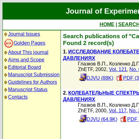
Journal of Experime
HOME
|
SEARC
Journal Issues
Search publications of "С
Found 2 record(s)
Golden Pages
1.
ИССЛЕДОВАНИЕ КОЛЕБАТ
About This journal
ДАВЛЕНИЯХ
Aims and Scope
Глазков В.П.
,
Козленко Д.П
Editorial Board
ZhETF, 2002,
Vol. 121
,
No. 
Manuscript Submission
DJVU (88K)
PDF (3
Guidelines for Authors
Manuscript Status
2.
КОЛЕБАТЕЛЬНЫЕ СПЕКТР
Contacts
ДАВЛЕНИЯХ
Глазков В.П.
,
Козленко Д.П
ZhETF, 2000,
Vol. 117
,
No. 
DJVU (64.9K)
PDF 