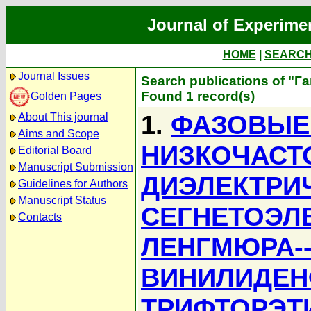
Journal of Experime
HOME
|
SEARC
Journal Issues
Search publications of "Г
Found 1 record(s)
Golden Pages
1.
ФАЗОВЫЕ
About This journal
Aims and Scope
НИЗКОЧАСТ
Editorial Board
Manuscript Submission
ДИЭЛЕКТРИ
Guidelines for Authors
Manuscript Status
СЕГНЕТОЭЛ
Contacts
ЛЕНГМЮРА-
ВИНИЛИДЕН
ТРИФТОРЭТ