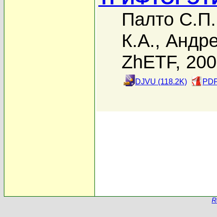
Палто С.П.
К.А.
,
Андре
ZhETF, 20
DJVU (118.2K)
PDF
R