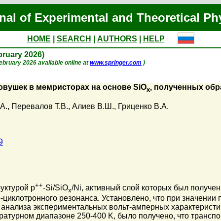
nal of Experimental and Theoretical Ph
HOME
|
SEARCH
|
AUTHORS
|
HELP
ebruary 2026)
 February 2026 available online at
www.springer.com
)
овушек в мемристорах на основе SiO
, полученных обр
x
А.
,
Перевалов Т.В.
,
Алиев В.Ш.
,
Гриценко В.А.
9
++
уктурой p
-Si/SiO
/Ni, активный слой которых был получе
x
циклотронного резонанса. Установлено, что при значении па
анализа экспериментальных вольт-амперных характеристи
ратурном диапазоне 250-400 K, было получено, что транспо