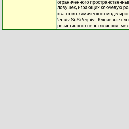
ограниченного пространственным
ловушек, играющих ключевую рол
квантово-химического моделиров
\equiv Si-Si \equiv . Ключевые с
резистивного переключения, мех