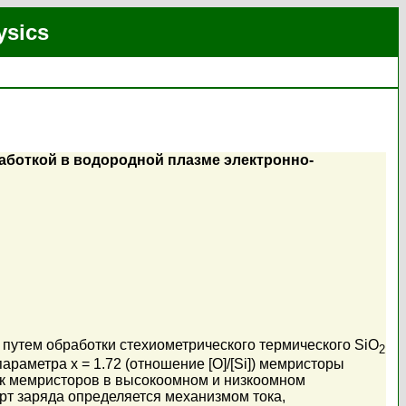
ysics
аботкой в водородной плазме электронно-
н путем обработки стехиометрического термического SiO
2
раметра x = 1.72 (отношение [O]/[Si]) мемристоры
к мемристоров в высокоомном и низкоомном
рт заряда определяется механизмом тока,