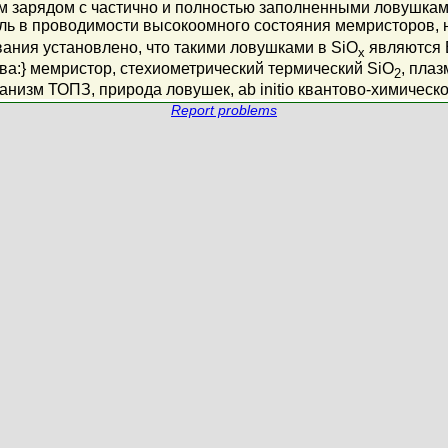
 зарядом с частично и полностью заполненными ловушками
ь в проводимости высокоомного состояния мемристоров, на
ания установлено, что такими ловушками в SiO
являются 
x
лова:} мемристор, стехиометрический термический SiO
, пла
2
анизм ТОПЗ, природа ловушек, ab initio квантово-химичес
Report problems