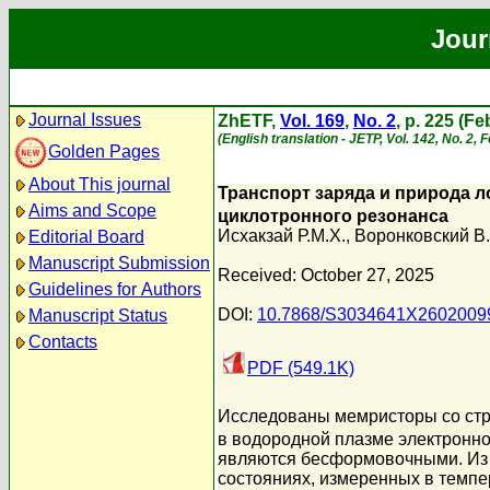
Jour
Journal Issues
ZhETF,
Vol. 169
,
No. 2
, p. 225 (F
(English translation - JETP, Vol. 142, No. 2,
Golden Pages
About This journal
Транспорт заряда и природа л
Aims and Scope
циклотронного резонанса
Исхакзай Р.М.Х.
,
Воронковский В.
Editorial Board
Manuscript Submission
Received: October 27, 2025
Guidelines for Authors
DOI:
10.7868/S3034641X2602009
Manuscript Status
Contacts
PDF (549.1K)
Исследованы мемристоры со стр
в водородной плазме электронно-
являются бесформовочными. Из 
состояниях, измеренных в темпе