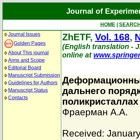
Journal of Experime
HOME
|
SEARC
Journal Issues
ZhETF,
Vol. 168
,
N
Golden Pages
(English translation - 
About This journal
online at
www.springe
Aims and Scope
Editorial Board
Manuscript Submission
Деформационны
Guidelines for Authors
дальнего поряд
Manuscript Status
Contacts
поликристаллах
Фраерман А.А.
Received: January