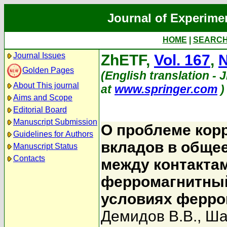
Journal of Experime
HOME
|
SEARC
Journal Issues
ZhETF,
Vol. 167
,
N
Golden Pages
(English translation - 
About This journal
at
www.springer.com
)
Aims and Scope
Editorial Board
Manuscript Submission
О проблеме кор
Guidelines for Authors
вкладов в обще
Manuscript Status
Contacts
между контактам
ферромагнитный
условиях ферро
Демидов В.В.
,
Ша