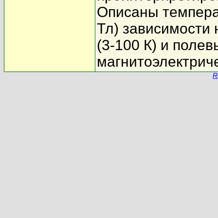
Описаны температ
Тл) зависимости
(3-100 К) и полев
магнитоэлектрич
R