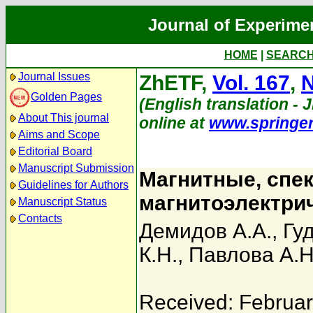
Journal of Experime
HOME
|
SEARC
Journal Issues
ZhETF,
Vol. 167
,
N
Golden Pages
(English translation - 
About This journal
online at
www.springe
Aims and Scope
Editorial Board
Manuscript Submission
Магнитные, спек
Guidelines for Authors
магнитоэлектрич
Manuscript Status
Contacts
Демидов А.А.
,
Гу
К.Н.
,
Павлова А.Н
Received: Februar