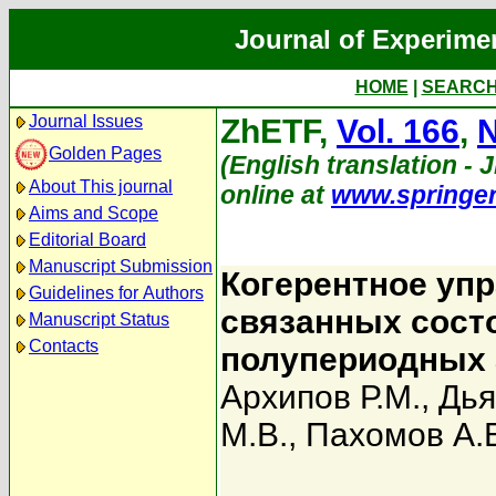
Journal of Experime
HOME
|
SEARC
Journal Issues
ZhETF,
Vol. 166
,
N
Golden Pages
(English translation - 
About This journal
online at
www.springe
Aims and Scope
Editorial Board
Manuscript Submission
Когерентное уп
Guidelines for Authors
связанных сост
Manuscript Status
Contacts
полупериодных 
Архипов Р.М.
,
Дья
М.В.
,
Пахомов А.