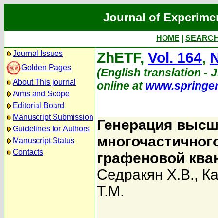
Journal of Experime
HOME
|
SEARC
Journal Issues
ZhETF,
Vol. 164
,
N
Golden Pages
(English translation - J
About This journal
online at
www.springe
Aims and Scope
Editorial Board
Manuscript Submission
Генерация высш
Guidelines for Authors
многочастичног
Manuscript Status
Contacts
графеновой ква
Седракян Х.В.
,
Ка
Т.М.