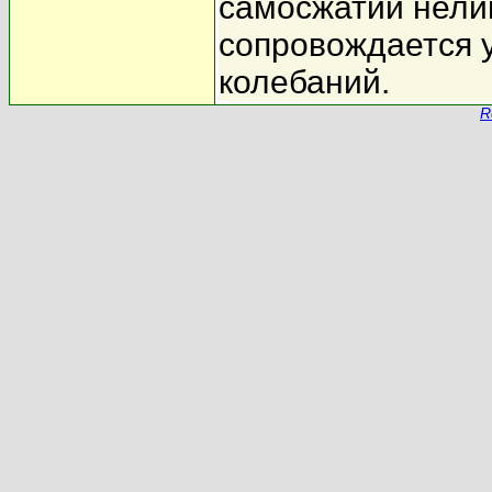
самосжатии нелин
сопровождается 
колебаний.
R