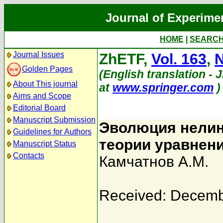
Journal of Experime
HOME
|
SEARC
Journal Issues
ZhETF,
Vol. 163
,
N
Golden Pages
(English translation - 
About This journal
at
www.springer.com
)
Aims and Scope
Editorial Board
Manuscript Submission
Эволюция нелин
Guidelines for Authors
теории уравнени
Manuscript Status
Contacts
Камчатнов А.М.
Received: Decemb