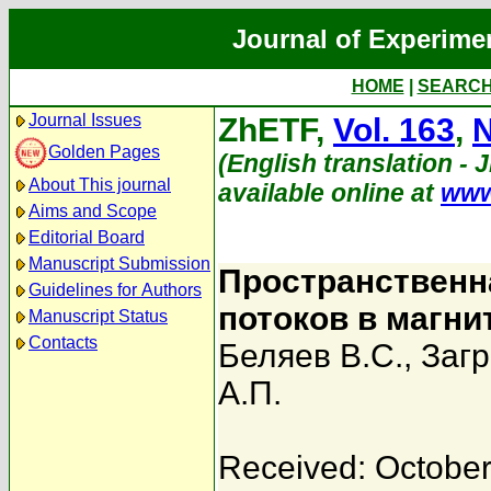
Journal of Experime
HOME
|
SEARC
Journal Issues
ZhETF,
Vol. 163
,
N
Golden Pages
(English translation - 
About This journal
available online at
www
Aims and Scope
Editorial Board
Manuscript Submission
Пространственн
Guidelines for Authors
потоков в магн
Manuscript Status
Contacts
Беляев В.С.
,
Загр
А.П.
Received: October