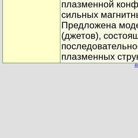
плазменной конфи
сильных магнитн
Предложена моде
(джетов), состоя
последовательно
плазменных струк
R