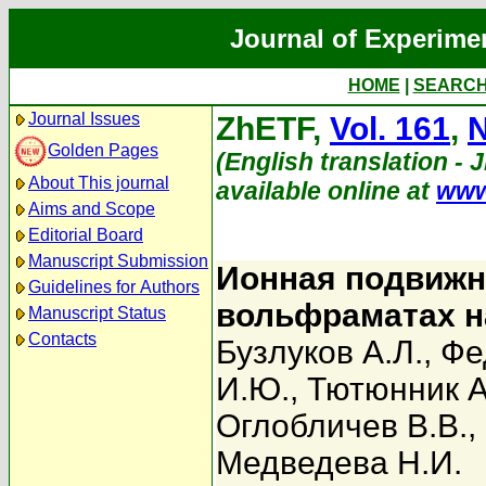
Journal of Experime
HOME
|
SEARC
Journal Issues
ZhETF,
Vol. 161
,
N
Golden Pages
(English translation - 
About This journal
available online at
www
Aims and Scope
Editorial Board
Manuscript Submission
Ионная подвижн
Guidelines for Authors
вольфраматах н
Manuscript Status
Contacts
Бузлуков А.Л.
,
Фе
И.Ю.
,
Тютюнник А
Оглобличев В.В.
,
Медведева Н.И.