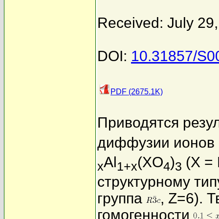
Received: July 29
DOI:
10.31857/S
PDF (2675.1K)
Приводятся резу
диффузии ионов
Al
(XO
)
(X =
x
1+x
4
3
структурному ти
группа
, Z=6). 
гомогенности