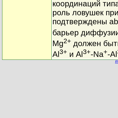
координаций тип
роль ловушек пр
подтверждены ab 
барьер диффузии
2+
Mg
должен быть
3+
3+
+
Al
и Al
-Na
-Al
R