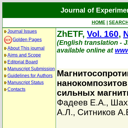
Journal of Experime
HOME
|
SEARC
Journal Issues
ZhETF,
Vol. 160
,
N
Golden Pages
(English translation - 
About This journal
available online at
www
Aims and Scope
Editorial Board
Manuscript Submission
Магнитосопроти
Guidelines for Authors
нанокомпозитов 
Manuscript Status
Contacts
сильных магнит
Фадеев Е.А.
,
Шах
А.Л.
,
Ситников А.