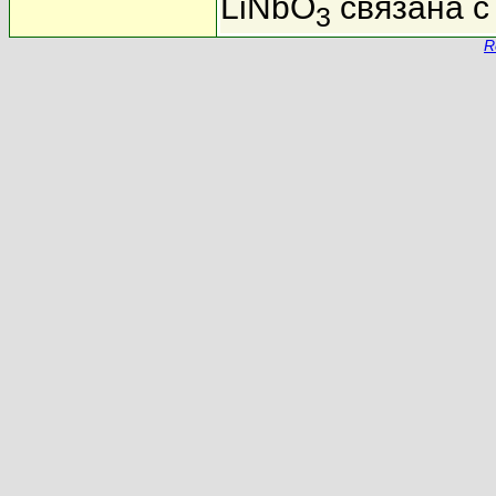
LiNbO
связана с
3
R