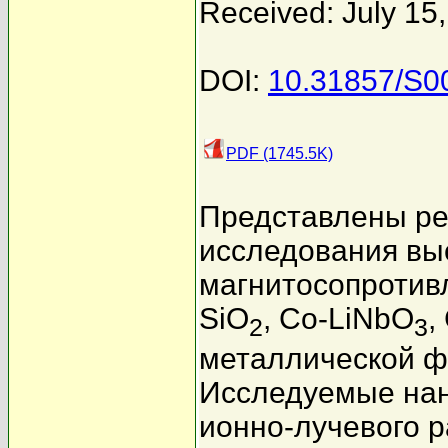
Received: July 15
DOI:
10.31857/S0
PDF (1745.5K)
Представлены ре
исследования вы
магнитосопротив
SiO
, Co-LiNbO
,
2
3
металлической фа
Исследуемые на
ионно-лучевого 