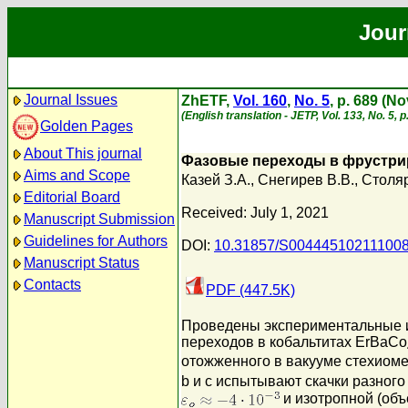
Jour
Journal Issues
ZhETF,
Vol. 160
,
No. 5
, p. 689 (N
(English translation - JETP, Vol. 133, No. 5,
Golden Pages
About This journal
Фазовые переходы в фрустри
Aims and Scope
Казей З.А.
,
Снегирев В.В.
,
Столяр
Editorial Board
Received: July 1, 2021
Manuscript Submission
Guidelines for Authors
DOI:
10.31857/S00444510211100
Manuscript Status
Contacts
PDF (447.5K)
Проведены экспериментальные ис
переходов в кобальтитах ErBaCo
отожженного в вакууме стехиоме
b и c испытывают скачки разного
и изотропной (об