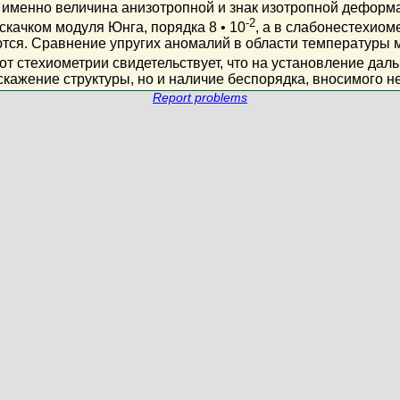
а именно величина анизотропной и знак изотропной деформ
-2
скачком модуля Юнга, порядка 8 • 10
, а в слабонестехиом
ся. Сравнение упругих аномалий в области температуры м
т стехиометрии свидетельствует, что на установление дал
искажение структуры, но и наличие беспорядка, вносимого 
Report problems