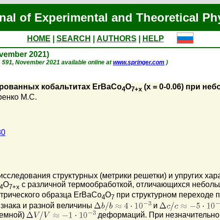
nal of Experimental and Theoretical Ph
HOME
|
SEARCH
|
AUTHORS
|
HELP
ovember 2021)
 p. 591, November 2021 available online at
www.springer.com
)
рованных кобальтитах ErBaCo
O
(x = 0-0.06) при н
4
7+x
енко М.С.
80
следования структурных (метрики решетки) и упругих хара
O
с различной термообработкой, отличающихся небольш
4
7+x
трического образца ErBaCo
O
при структурном переходе п
4
7
 знака и разной величины
и
ъемной)
деформаций. При незначительном