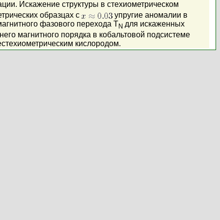
ации. Искажение структуры в стехиометрическом
етрических образцах с
упругие аномалии в
агнитного фазового перехода T
для искаженных
N
ьнего магнитного порядка в кобальтовой подсистеме
нестехиометрическим кислородом.