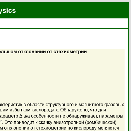
ysics
ебольшом отклонении от стехиометрии
ктеристик в области структурного и магнитного фазовых
им избытком кислорода x. Обнаружено, что для
араметр Δ a/a особенности не обнаруживает, параметры
. Это приводит к скачку анизотропной (ромбической)
 отклонении от стехиометрии по кислороду меняются