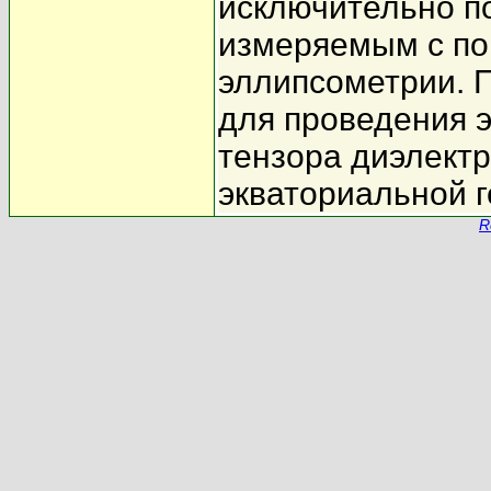
исключительно п
измеряемым с по
эллипсометрии. 
для проведения 
тензора диэлект
экваториальной г
R