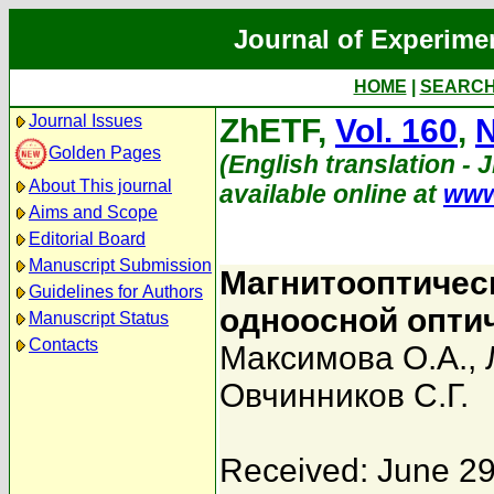
Journal of Experime
HOME
|
SEARC
Journal Issues
ZhETF,
Vol. 160
,
N
Golden Pages
(English translation - 
About This journal
available online at
www
Aims and Scope
Editorial Board
Manuscript Submission
Магнитооптическ
Guidelines for Authors
одноосной опти
Manuscript Status
Contacts
Максимова О.А.
,
Овчинников С.Г.
Received: June 29