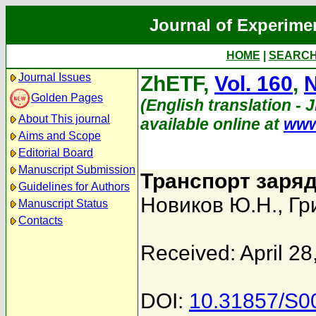
Journal of Experime
HOME
|
SEARC
Journal Issues
ZhETF,
Vol. 160
,
N
Golden Pages
(English translation - 
About This journal
available online at
www
Aims and Scope
Editorial Board
Manuscript Submission
Транспорт заря
Guidelines for Authors
Новиков Ю.Н.
,
Гр
Manuscript Status
Contacts
Received: April 28
DOI:
10.31857/S0