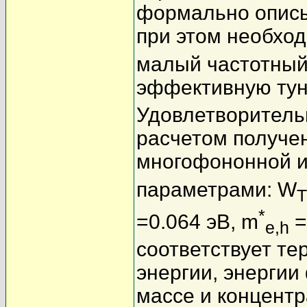
формально описы
при этом необхо
малый частотный
эффективную тун
Удовлетворитель
расчетом получе
многофононной и
параметрами: W
T
*
=0.064 эВ, m
=
e,h
соответствует те
энергии, энерги
массе и концент