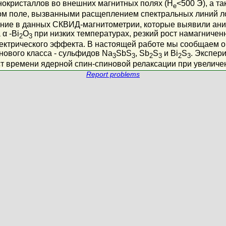
окристаллов во внешних магнитных полях (H
<500 Э), а 
e
ом поле, вызванными расщеплением спектральных линий 
ние в данных СКВИД-магнитометрии, которые выявили ани
α -Bi
O
при низких температурах, резкий рост намагниче
2
3
лектрического эффекта. В настоящей работе мы сообщаем о
нового класса - сульфидов Na
SbS
, Sb
S
и Bi
S
. Экспер
3
3
2
3
2
3
ост времени ядерной спин-спиновой релаксации при увелич
Report problems