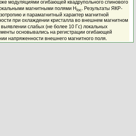
также модуляциями огибающей квадрупольного спинового
локальными магнитными полями H
. Результаты ЯКР-
loc
зотропию и парамагнитный характер магнитной
нности при охлаждении кристалла во внешнем магнитном
 выявлении слабых (не более 10 Гс) локальных
именты основывались на регистрации огибающей
ении напряженности внешнего магнитного поля.