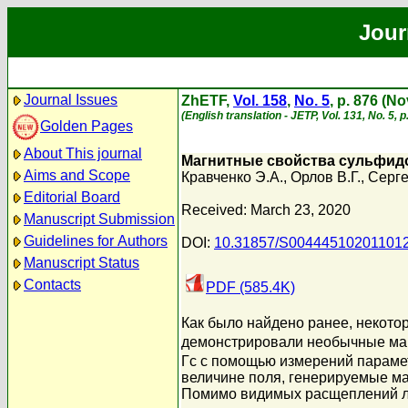
Jour
Journal Issues
ZhETF,
Vol. 158
,
No. 5
, p. 876 (N
(English translation - JETP, Vol. 131, No. 5,
Golden Pages
About This journal
Магнитные свойства сульфид
Aims and Scope
Кравченко Э.А.
,
Орлов В.Г.
,
Серге
Editorial Board
Received: March 23, 2020
Manuscript Submission
Guidelines for Authors
DOI:
10.31857/S00444510201101
Manuscript Status
Contacts
PDF (585.4K)
Как было найдено ранее, некотор
демонстрировали необычные магн
Гс с помощью измерений параме
величине поля, генерируемые ма
Помимо видимых расщеплений ли