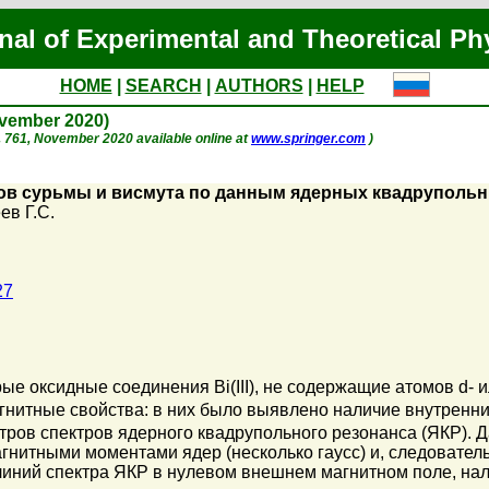
nal of Experimental and Theoretical Ph
HOME
|
SEARCH
|
AUTHORS
|
HELP
ovember 2020)
 p. 761, November 2020 available online at
www.springer.com
)
ов сурьмы и висмута по данным ядерных квадруполь
ев Г.С.
27
ые оксидные соединения Bi(III), не содержащие атомов d- и
итные свойства: в них было выявлено наличие внутренних
тров спектров ядерного квадрупольного резонанса (ЯКР).
гнитными моментами ядер (несколько гаусс) и, следовател
ний спектра ЯКР в нулевом внешнем магнитном поле, на