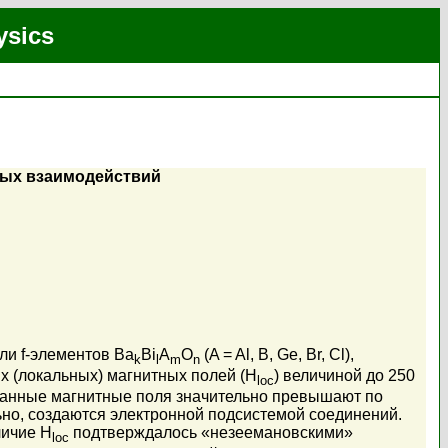
ysics
ных взаимодействий
ли f-элементов Ba
Bi
A
O
(A = Al, B, Ge, Br, Cl),
k
l
m
n
 (локальных) магнитных полей (H
) величиной до 250
loc
 Данные магнитные поля значительно превышают по
ьно, создаются электронной подсистемой соединений.
личие H
подтверждалось «незеемановскими»
loc