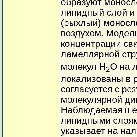
образуют моносл
липидный слой и
(рыхлый) моносл
воздухом. Модел
концентрации св
ламеллярной стр
молекул H
O на 
2
локализованы в 
согласуется с ре
молекулярной ди
Наблюдаемая шер
липидными слоям
указывает на нал