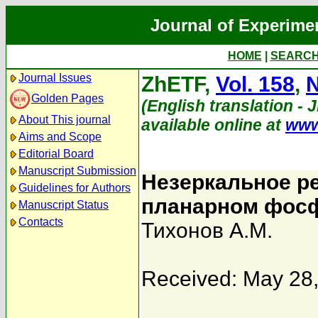
Journal of Experime
HOME
|
SEARC
Journal Issues
ZhETF,
Vol. 158
,
N
Golden Pages
(English translation - 
About This journal
available online at
www
Aims and Scope
Editorial Board
Manuscript Submission
Незеркальное ре
Guidelines for Authors
планарном фос
Manuscript Status
Contacts
Тихонов А.М.
Received: May 28