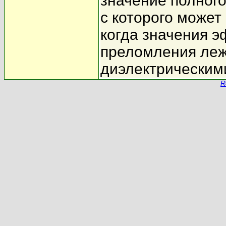
значение полного
с которого может
когда значения э
преломления ле
диэлектрическим
R