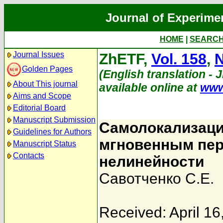
Journal of Experime
HOME
|
SEARC
Journal Issues
ZhETF,
Vol. 158
,
N
Golden Pages
(English translation - 
About This journal
available online at
www
Aims and Scope
Editorial Board
Manuscript Submission
Самолокализаци
Guidelines for Authors
мгновенным пер
Manuscript Status
Contacts
нелинейности
Савотченко С.Е.
Received: April 16