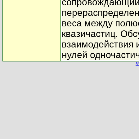
сопровождающий
перераспределен
веса между полю
квазичастиц. Об
взаимодействия 
нулей одночасти
R