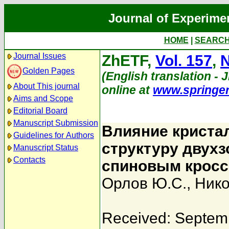
Journal of Experime
HOME
|
SEARC
Journal Issues
ZhETF,
Vol. 157
,
N
Golden Pages
(English translation - 
About This journal
online at
www.springe
Aims and Scope
Editorial Board
Manuscript Submission
Влияние криста
Guidelines for Authors
структуру двух
Manuscript Status
Contacts
спиновым крос
Орлов Ю.С.
,
Нико
Received: Septem