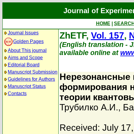
Journal of Experime
HOME
|
SEARC
Journal Issues
ZhETF,
Vol. 157
,
N
Golden Pages
(English translation - 
About This journal
available online at
www
Aims and Scope
Editorial Board
Manuscript Submission
Нерезонансные 
Guidelines for Authors
формирования н
Manuscript Status
Contacts
теории квантов
Трубилко А.И.
,
Ба
Received: July 17