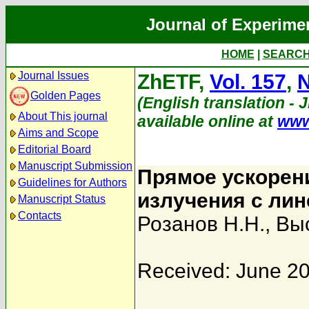
Journal of Experime
HOME
|
SEARC
Journal Issues
ZhETF,
Vol. 157
,
N
Golden Pages
(English translation - 
About This journal
available online at
www
Aims and Scope
Editorial Board
Manuscript Submission
Прямое ускорен
Guidelines for Authors
излучения с ли
Manuscript Status
Contacts
Розанов Н.Н.
,
Выс
Received: June 20