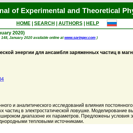
nal of Experimental and Theoretical Ph
HOME
|
SEARCH
|
AUTHORS
|
HELP
anuary 2020)
 p. 148, January 2020 available online at
www.springer.com
)
еской энергии для ансамбля заряженных частиц в маг
04
ного и аналитического исследований влияния постоянного
х частиц в электростатической ловушке. Моделирование вы
широком диапазоне их параметров. Предложены условия эн
однородными тепловыми источниками.