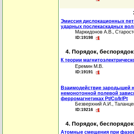
Эмиссия дислокационных пет
ударных послекаскадных вол
Маркидонов А.В.
,
Старост
ID:19198
4. Порядок, беспорядо
К теории магнитоэлектрическо
Еремин М.В.
ID:19191
Взаимодействие зародышей на
немонотонной полевой зависи
ферромагнетиках Pt/Co/Ir/Pt
Безверхний А.И.
,
Таланце
ID:19216
4. Порядок, беспорядо
Атомные смещения при фазово