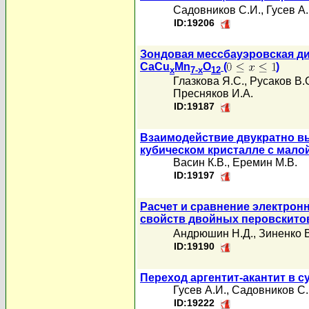
Садовников С.И.
,
Гусев А.
ID:19206
Зондовая мессбауэровская ди
CaCu
Mn
O
(
)
x
7-x
12
Глазкова Я.С.
,
Русаков В.
Пресняков И.А.
ID:19187
Взаимодействие двукратно в
кубическом кристалле с мало
Васин К.В.
,
Еремин М.В.
ID:19197
Расчет и сравнение электрон
свойств двойных перовскито
Андрюшин Н.Д.
,
Зиненко В
ID:19190
Переход аргентит-акантит в 
Гусев А.И.
,
Садовников С.
ID:19222