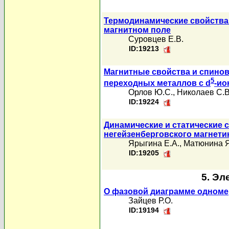
Термодинамические свойства
магнитном поле
Суровцев Е.В.
ID:19213
Магнитные свойства и спинов
5
переходных металлов с d
-ио
Орлов Ю.С.
,
Николаев С.В
ID:19224
Динамические и статические 
негейзенберговского магнети
Ярыгина Е.А.
,
Матюнина 
ID:19205
5. Эл
О фазовой диаграмме одноме
Зайцев Р.О.
ID:19194