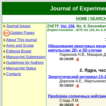
Journal of Experime
HOME
|
SEARC
Journal Issues
ZhETF,
Vol. 156
, No. 6, Decembe
(English translation - JETP, Vol. 129, No. 6
Golden Pages
About This journal
Aims and Scope
Образование квантовых вихр
импульсом: 2D- и 3D-случаи
Editorial Board
Ларионов Н.В.
,
Макаров Д
Manuscript Submission
ID:19199
Guidelines for Authors
Manuscript Status
2. Ядра, ча
Contacts
Энергетический интервал 1S-
Дорохов А.Е.
,
Мартыненко
ID:19203
Проблема солнечных нейтрин
Сладь Л.М.
ID:19225