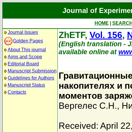
Journal of Experime
HOME
|
SEARC
Journal Issues
ZhETF,
Vol. 156
,
N
Golden Pages
(English translation - 
About This journal
available online at
www
Aims and Scope
Editorial Board
Manuscript Submission
Гравитационные
Guidelines for Authors
накопителях и 
Manuscript Status
Contacts
моментов заряж
Вергелес С.Н.
,
Ни
Received: April 22