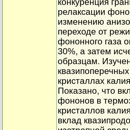
конкуренция гра
релаксации фоно
изменению анизо
переходе от режи
фононного газа о
30%, а затем исч
образцам. Изуче
квазипоперечных
кристаллах калия
Показано, что в
фононов в термо
кристаллов кали
вклад квазипрод