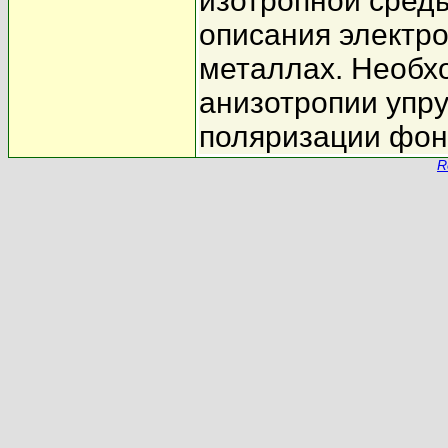
изотропной среды
описания электр
металлах. Необх
анизотропии упру
поляризации фон
R