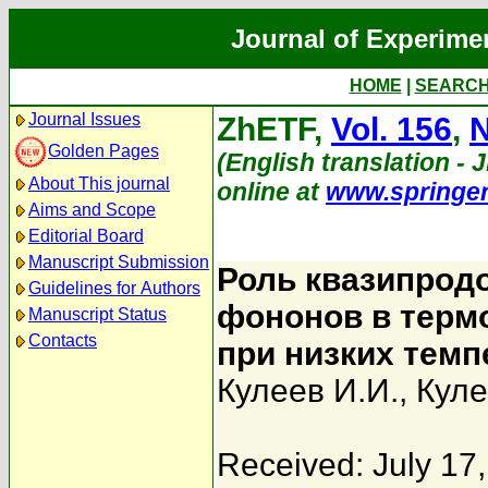
Journal of Experime
HOME
|
SEARC
Journal Issues
ZhETF,
Vol. 156
,
N
Golden Pages
(English translation - J
About This journal
online at
www.springe
Aims and Scope
Editorial Board
Manuscript Submission
Роль квазипрод
Guidelines for Authors
фононов в терм
Manuscript Status
Contacts
при низких темп
Кулеев И.И.
,
Куле
Received: July 17