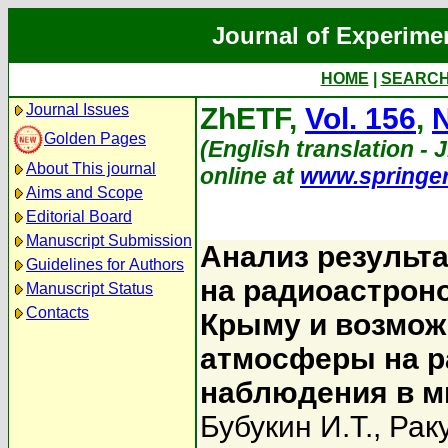
Journal of Experime
HOME
|
SEARC
Journal Issues
ZhETF,
Vol. 156
,
N
Golden Pages
(English translation - J
About This journal
online at
www.springe
Aims and Scope
Editorial Board
Manuscript Submission
Анализ результ
Guidelines for Authors
на радиоастроно
Manuscript Status
Contacts
Крыму и возмож
атмосферы на р
наблюдения в м
Бубукин И.Т.
,
Раку