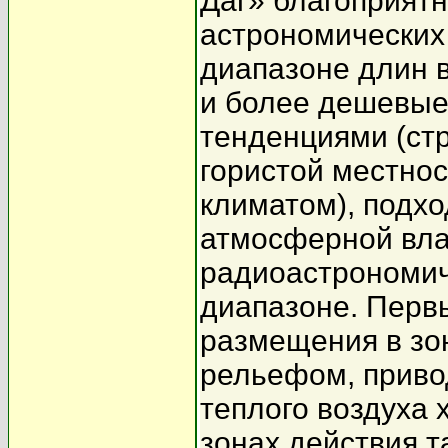
Даг» благоприят
астрономических
диапазоне длин 
и более дешевые
тенденциями (ст
гористой местнос
климатом), подх
атмосферной вла
радиоастрономич
диапазоне. Перв
размещения в зо
рельефом, прив
теплого воздуха 
зонах действия т