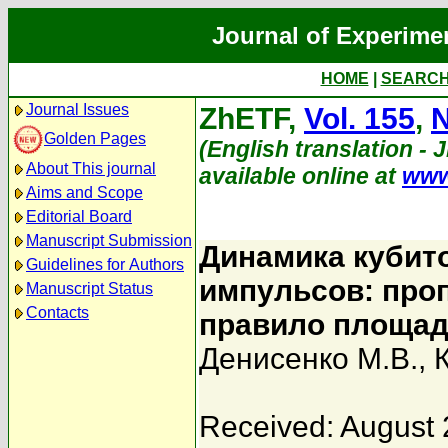
Journal of Experime
HOME
|
SEARC
Journal Issues
ZhETF,
Vol. 155
,
N
Golden Pages
(English translation - 
About This journal
available online at
www
Aims and Scope
Editorial Board
Manuscript Submission
Динамика кубит
Guidelines for Authors
импульсов: про
Manuscript Status
Contacts
правило площад
Денисенко М.В.
,
Received: August 