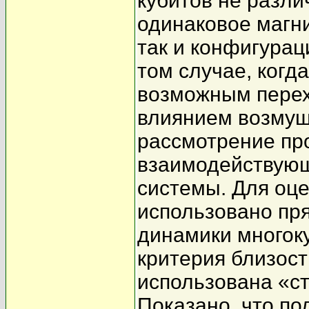
кубитов не разли
одинаковое магн
так и конфигурац
том случае, когд
возможным перех
влиянием возмущ
рассмотрение пр
взаимодействующ
системы. Для оц
использовано пр
динамики многоку
критерия близос
использована «сте
Показано, что п