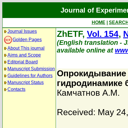
Journal of Experime
HOME
|
SEARC
Journal Issues
ZhETF,
Vol. 154
,
N
Golden Pages
(English translation - 
About This journal
available online at
www
Aims and Scope
Editorial Board
Manuscript Submission
Опрокидывание 
Guidelines for Authors
гидродинамике 
Manuscript Status
Contacts
Камчатнов А.М.
Received: May 24