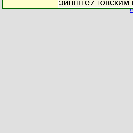
эйнштейновским 
R