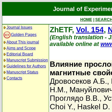
Journal of Experime
HOME
|
SEARC
Journal Issues
ZhETF,
Vol. 154
,
N
Golden Pages
(English translation - 
About This journal
available online at
www
Aims and Scope
Editorial Board
Manuscript Submission
Влияние прослой
Guidelines for Authors
магнитные свой
Manuscript Status
Contacts
Дровосеков А.Б.
,
Н.М.
,
Мануйлович
Проглядо В.В.
,
Ус
Choi Y.
,
Haskel D.