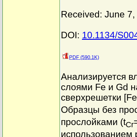
Received: June 7,
DOI:
10.1134/S00
PDF (590.1K)
Анализируется в
слоями Fe и Gd н
сверхрешетки [Fe(
Образцы без прос
прослойками (t
Cr
использованием 