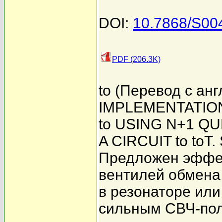
DOI:
10.7868/S0
PDF (206.3K)
to (Перевод с ан
IMPLEMENTATIO
to USING N+1 QU
A CIRCUIT to toT. 
Предложен эффе
вентилей обмен
в резонаторе или
сильным СВЧ-пол