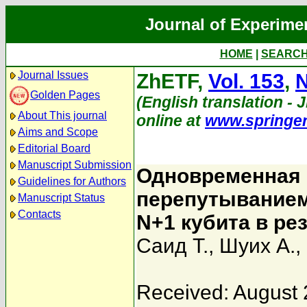
Journal of Experime
HOME
|
SEARC
Journal Issues
ZhETF,
Vol. 153
,
N
Golden Pages
(English translation - 
About This journal
online at
www.springe
Aims and Scope
Editorial Board
Manuscript Submission
Одновременная 
Guidelines for Authors
перепутывание
Manuscript Status
Contacts
N+1 кубита в ре
Саид Т.
,
Шуих А.
,
Received: August 