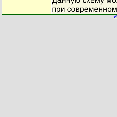
Данную схему мо
при современном 
R