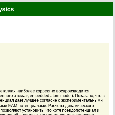
ysics
еталлах наиболее корректно воспроизводится
ного атома», embedded atom model). Показано, что в
тенциал дает лучшее согласие с экспериментальными
тными EAM-потенциалами. Расчеты динамического
 позволяют установить, что хотя псевдопотенциал и
лективной динамики, тем не менее межчастичное