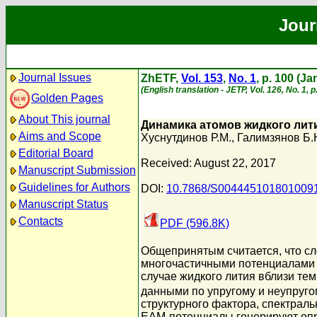
Jour
Journal Issues
ZhETF,
Vol. 153
,
No. 1
, p. 100 (J
(English translation - JETP, Vol. 126, No. 1, 
Golden Pages
About This journal
Динамика атомов жидкого лит
Aims and Scope
Хуснутдинов Р.М.
,
Галимзянов Б.
Editorial Board
Received: August 22, 2017
Manuscript Submission
Guidelines for Authors
DOI:
10.7868/S004445101801009
Manuscript Status
Contacts
PDF (596.8K)
Общепринятым считается, что сл
многочастичными потенциалами м
случае жидкого лития вблизи те
данными по упругому и неупруг
структурного фактора, спектраль
ЕАМ-потенциалы генерируют опр