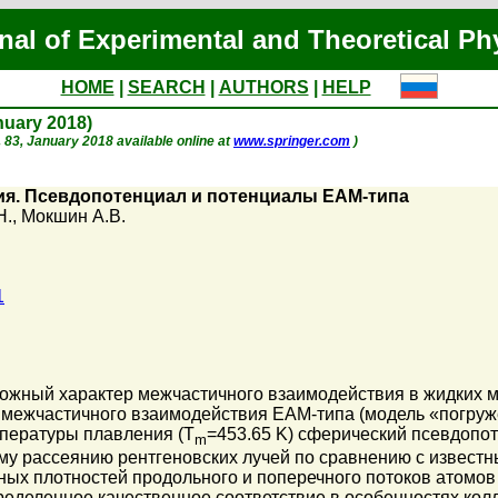
nal of Experimental and Theoretical Ph
HOME
|
SEARCH
|
AUTHORS
|
HELP
anuary 2018)
p. 83, January 2018 available online at
www.springer.com
)
ия. Псевдопотенциал и потенциалы EAM-типа
Н.
,
Мокшин А.В.
1
ожный характер межчастичного взаимодействия в жидких м
ежчастичного взаимодействия ЕАМ-типа (модель «погружен
мпературы плавления (T
=453.65 K) сферический псевдопо
m
ому рассеянию рентгеновских лучей по сравнению с извес
ных плотностей продольного и поперечного потоков атомов
еделенное качественное соответствие в особенностях кол