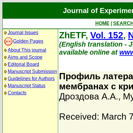
Journal of Experime
HOME
|
SEARC
Journal Issues
ZhETF,
Vol. 152
,
N
Golden Pages
(English translation - 
About This journal
available online at
www
Aims and Scope
Editorial Board
Manuscript Submission
Профиль латера
Guidelines for Authors
мембранах c кри
Manuscript Status
Contacts
Дроздова А.А.
,
Му
Received: March 7