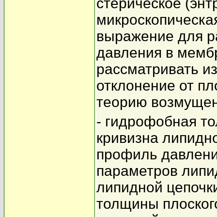
стерическое (энт
микроскопическа
выражение для р
давления в мембр
рассматривать и
отклонение от п
теорию возмущен
- гидрофобная то
кривизна липидн
профиль давлени
параметров липид
липидной цепочк
толщины плоског