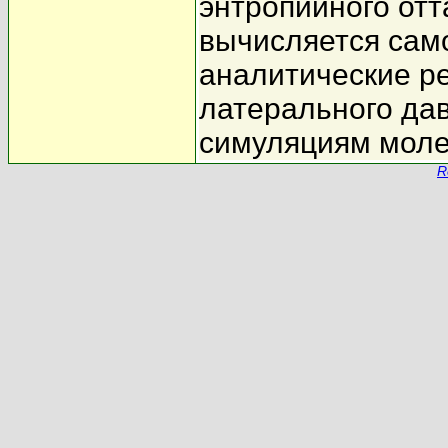
энтропийного от
вычисляется сам
аналитические р
латерального да
симуляциям моле
R