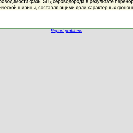
проводимости фазы SH
сероводорода в результате перено
3
тической ширины, составляющими доли характерных фонон
Report problems