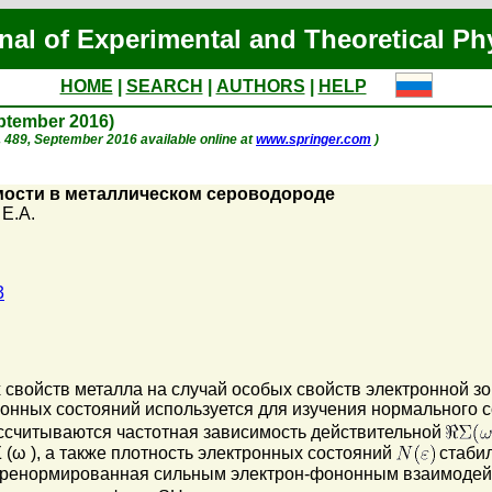
nal of Experimental and Theoretical Ph
HOME
|
SEARCH
|
AUTHORS
|
HELP
eptember 2016)
 p. 489, September 2016 available online at
www.springer.com
)
мости в металлическом сероводороде
Е.А.
3
свойств металла на случай особых свойств электронной з
онных состояний используется для изучения нормального 
ассчитываются частотная зависимость действительной
 (ω ), а также плотность электронных состояний
стабил
еренормированная сильным электрон-фононным взаимодейс