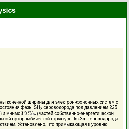
ysics
оны конечной ширины для электрон-фононных систем с
состояния фазы SH
сероводорода под давлением 225
3
и мнимой
частей собственно-энергетической
ьной орторомбической структуры Im-3m сероводорода
твием. Установлено, что примыкающая к уровню