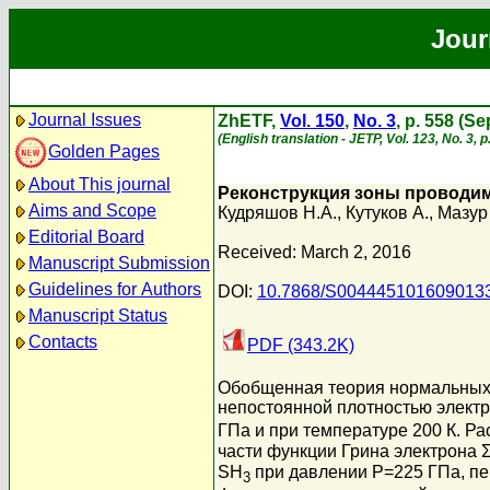
Jour
Journal Issues
ZhETF,
Vol. 150
,
No. 3
, p. 558 (S
(English translation - JETP, Vol. 123, No. 3,
Golden Pages
About This journal
Реконструкция зоны проводи
Aims and Scope
Кудряшов Н.А.
,
Кутуков А.
,
Мазур 
Editorial Board
Received: March 2, 2016
Manuscript Submission
Guidelines for Authors
DOI:
10.7868/S004445101609013
Manuscript Status
Contacts
PDF (343.2K)
Обобщенная теория нормальных 
непостоянной плотностью электр
ГПа и при температуре 200 К. Р
части функции Грина электрона Σ
SH
при давлении P=225 ГПа, п
3