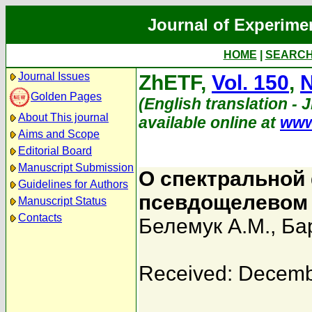
Journal of Experime
HOME
|
SEARC
Journal Issues
ZhETF,
Vol. 150
,
N
Golden Pages
(English translation - 
About This journal
available online at
www
Aims and Scope
Editorial Board
Manuscript Submission
О спектральной
Guidelines for Authors
псевдощелевом 
Manuscript Status
Contacts
Белемук А.М.
,
Ба
Received: Decemb