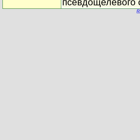
псевдощелевого 
R